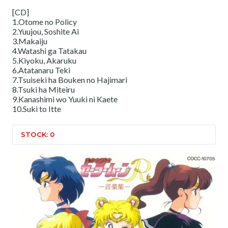
[CD]
1.Otome no Policy
2.Yuujou, Soshite Ai
3.Makaiju
4.Watashi ga Tatakau
5.Kiyoku, Akaruku
6.Atatanaru Teki
7.Tsuiseki ha Bouken no Hajimari
8.Tsuki ha Miteiru
9.Kanashimi wo Yuuki ni Kaete
10.Suki to Itte
STOCK: 0