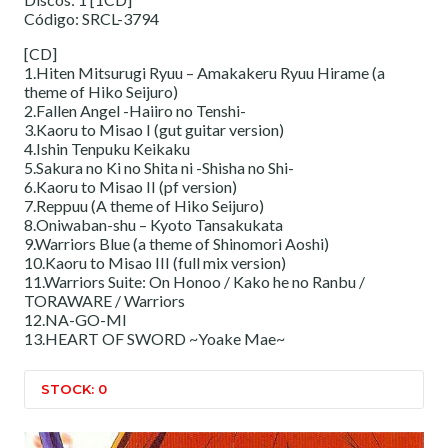
Código: SRCL-3794
[CD]
1.Hiten Mitsurugi Ryuu – Amakakeru Ryuu Hirame (a
theme of Hiko Seijuro)
2.Fallen Angel -Haiiro no Tenshi-
3.Kaoru to Misao I (gut guitar version)
4.Ishin Tenpuku Keikaku
5.Sakura no Ki no Shita ni -Shisha no Shi-
6.Kaoru to Misao II (pf version)
7.Reppuu (A theme of Hiko Seijuro)
8.Oniwaban-shu – Kyoto Tansakukata
9.Warriors Blue (a theme of Shinomori Aoshi)
10.Kaoru to Misao III (full mix version)
11.Warriors Suite: On Honoo / Kako he no Ranbu /
TORAWARE / Warriors
12.NA-GO-MI
13.HEART OF SWORD ~Yoake Mae~
STOCK: 0