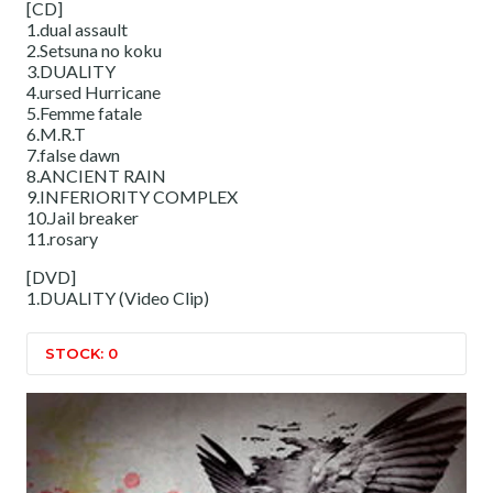
[CD]
1.dual assault
2.Setsuna no koku
3.DUALITY
4.ursed Hurricane
5.Femme fatale
6.M.R.T
7.false dawn
8.ANCIENT RAIN
9.INFERIORITY COMPLEX
10.Jail breaker
11.rosary
[DVD]
1.DUALITY (Video Clip)
STOCK: 0