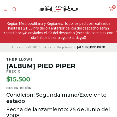
0
n
Región Metropolitana y Regiones: Todo los pedidos realizados
hasta las 21:55 hrs del día anterior del día del despacho serán
repartidos y/o enviados el día del despacho (excepto comunas con
día únicos de entregas(Santiago))
Inicio
J-MUSIC
J-Rock
the pillows
[ALBUM] PIED PIPER
THE PILLOWS
[ALBUM] PIED PIPER
PRECIO
$15.500
DESCRIPCIÓN
Condición: Segunda mano/Excelente
estado
Fecha de lanzamiento: 25 de Junio del
2008